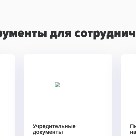
рументы для сотруднич
Учредительные
П
документы
н