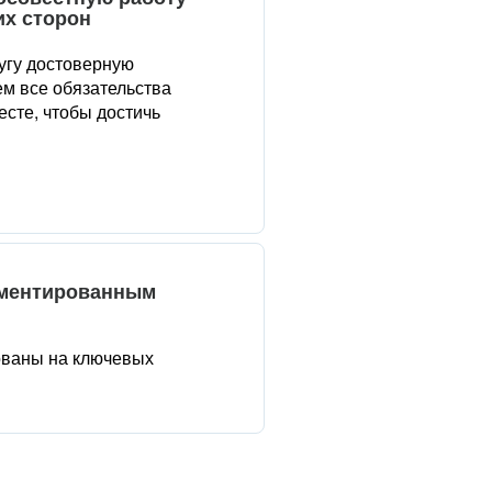
их сторон
угу достоверную
м все обязательства
сте, чтобы достичь
аментированным
ованы на ключевых