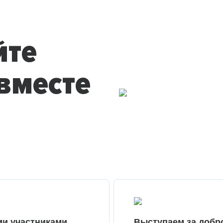
йте
вместе
ми участниками
Выступаем за добр