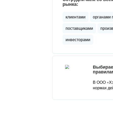
рынка:
клиентами
органами 
поставщиками
произ
инвесторами
Выбирае
правила
В ООО «Хэ
нормах де