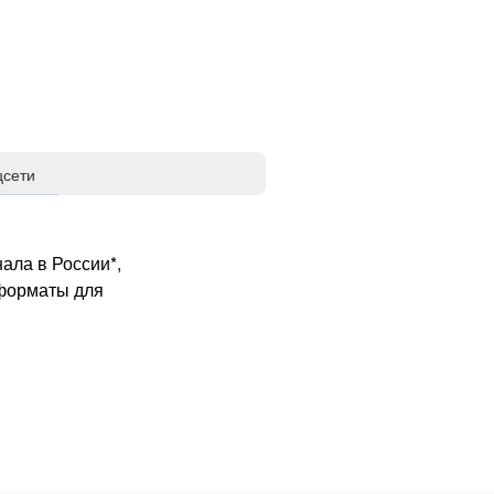
цсети
ала в России*,
 форматы для