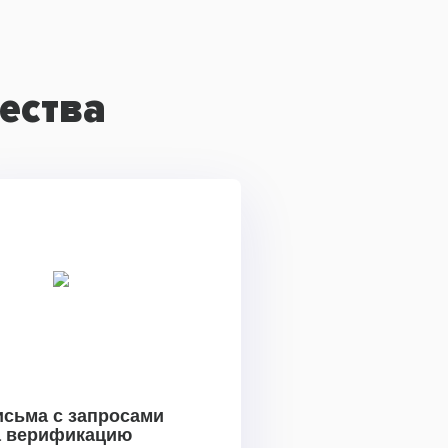
ества
исьма с запросами
а верификацию