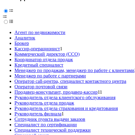
Агент по недвижимости
Аналитик
Брокер
Кассир-операционист
1
Коммерческий директор (CCO)
Координатор отдела продаж
Кредитный специалист
Менеджер по продажам, менеджер по работе с клиентами
Менеджер по работе с партнерами
Оператор call-центра, специалист контактного центра
Оператор почтовой связи
Продавец-консультант, продавец-кассир
11
Руководитель отдела клиентского обслуживания
Руководитель отдела продаж
Руководитель отдела страхования и кредитования
Руководитель филиала
1
Сотрудник пункта выдачи заказов
Специалист по сертификации
Специалист технической поддержки